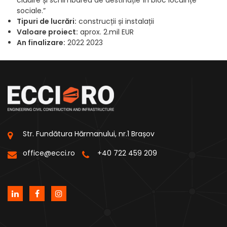
clădire și schimbarea de destinație în bloc locuințe
sociale.”
Tipuri de lucrări:
construcții și instalații
Valoare proiect:
aprox. 2.mil EUR
An finalizare:
2022 2023
Str. Fundătura Hărmanului, nr.1 Brașov
office@ecci.ro
+40 722 459 209