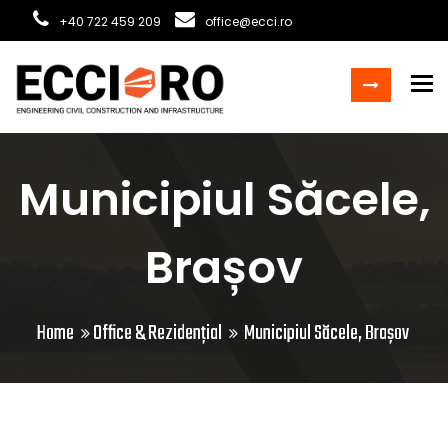
+40 722 459 209
office@ecci.ro
To
Municipiul Săcele,
Brașov
Home
Office & Rezidențial
Municipiul Săcele, Brașov