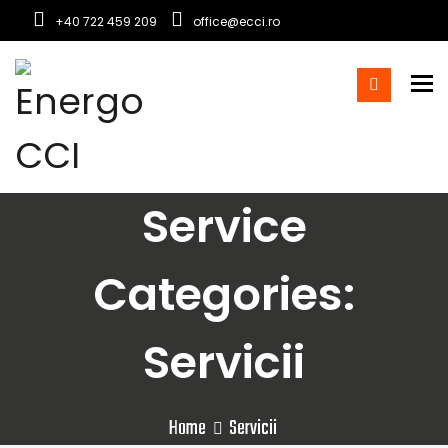
+40 722 459 209
office@ecci.ro
To
Service
Categories:
Servicii
Home
Servicii