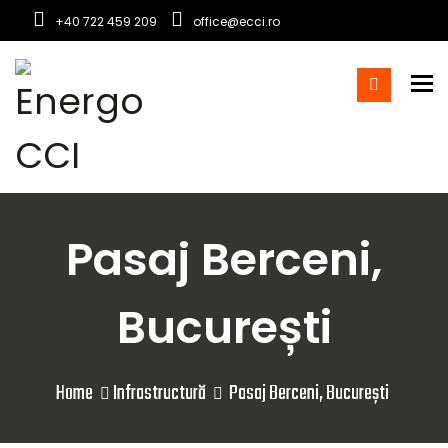
+40 722 459 209
office@ecci.ro
To
Pasaj Berceni,
București
Home
Infrastructură
Pasaj Berceni, București