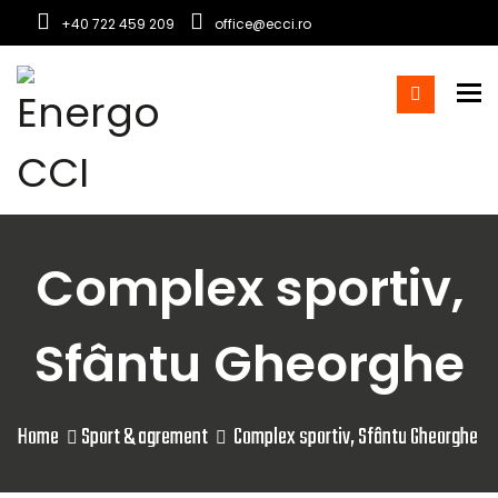
+40 722 459 209
office@ecci.ro
To
Complex sportiv,
Sfântu Gheorghe
Home
Sport & agrement
Complex sportiv, Sfântu Gheorghe